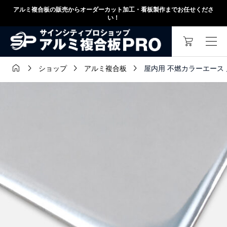
アルミ複合板の販売からオーダーカット加工・看板製作までお任せくださ
い！




屋内用 不燃カラーエース 片面
ショップ
アルミ複合板