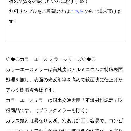
板の材質を確認したい方におすすめ！
F
無料サンプルをご希望の方は
こちら
からご請求頂けま
2
す！
.
2
m
m
◇◆◇カラーエース ミラーシリーズ◇◆◇
9
カラーエースミラーは高純度のアルミニウムに特殊表面
1
処理を施し、表面の光反射率を高めて鏡面状に仕上げた
0
アルミ樹脂複合板です。
×
カラーエースミラーは国土交通大臣「不燃材料認定」取
1
8
得商品です。（ブラックミラーを除く）
2
ガラス鏡とは異なり切断、穴あけ加工も容易で、コンビ
0
ニエンスストアや店舗内の商品陳列棚や内装材、文字盤