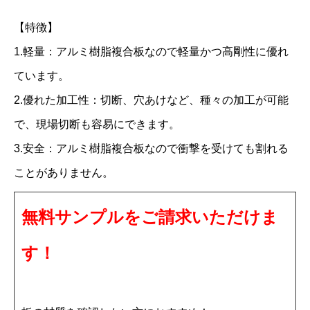
ク
【特徴】
リ
1.軽量：アルミ樹脂複合板なので軽量かつ高剛性に優れ
ア
ています。
ミ
2.優れた加工性：切断、穴あけなど、種々の加工が可能
ラ
で、現場切断も容易にできます。
ー
3.安全：アルミ樹脂複合板なので衝撃を受けても割れる
C
M
ことがありません。
W
無料サンプルをご請求いただけま
2
2
す！
0
1
F