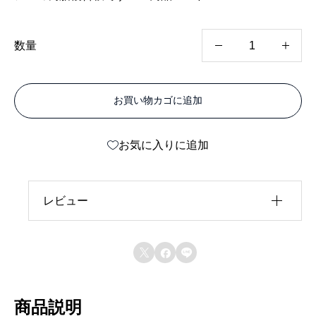
屋
数量
内
用
お買い物カゴに追加
不
燃
お気に入りに追加
カ
ラ
ー
レビュー
エ
レビュー投稿には、会員登録が必要です。
ー



会員登録する
ス
片
商品説明
面