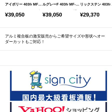
】
アイボリー 403fr MF-7
ルグレーF 403fr MF-2
リックステン 403fr 
個
F 4mm 1000×2050 バ
4mm 1000×2050 バラ
-9F 4mm 1000×155
¥
39,050
¥
39,050
¥
29,370
ラ
バラ
アルミ複合板の激安販売からご希望サイズや形状へオー
ダーカットもご対応！