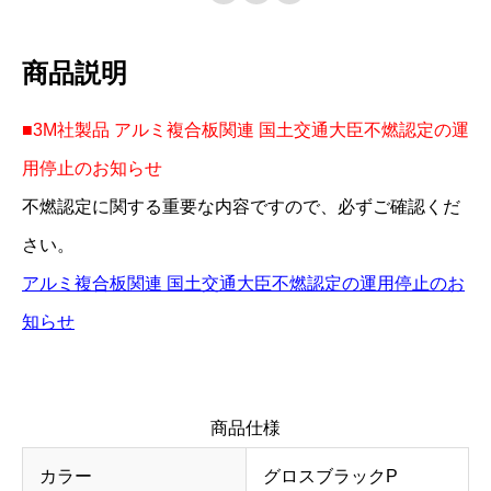
会員登録する
ス
ブ
商品説明
ラ
ッ
■3M社製品 アルミ複合板関連 国土交通大臣不燃認定の運
ク
用停止のお知らせ
P
不燃認定に関する重要な内容ですので、必ずご確認くだ
3
さい。
0
アルミ複合板関連 国土交通大臣不燃認定の運用停止のお
3
知らせ
f
r
N
商品仕様
-
8
カラー
グロスブラックP