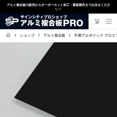
アルミ複合板の販売からオーダーカット加工・看板製作までお任せくださ
い！




不燃アルポリック グロスブラ
ショップ
アルミ複合板