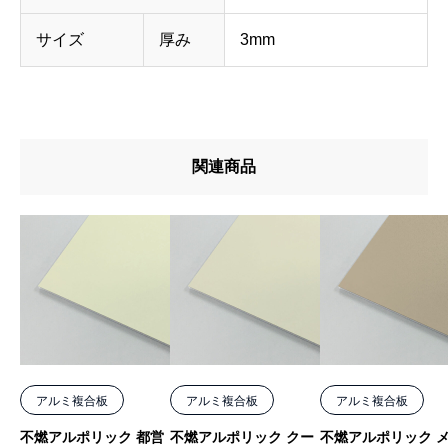
3
m
サイズ
厚み
3mm
m
サ
ン
関連商品
プ
ル
品
【
会
員
様
限
アルミ複合板
アルミ複合板
アルミ複合板
定
不燃アルポリック 都営
不燃アルポリック クー
不燃アルポリック 