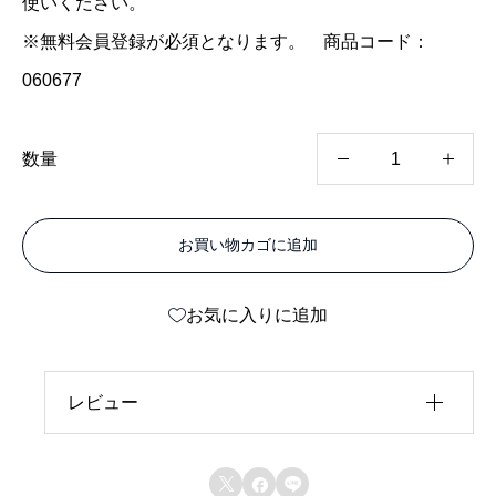
使いください。
※無料会員登録が必須となります。 商品コード：
060677
不
数量
燃
ア
お買い物カゴに追加
ル
ポ
お気に入りに追加
リ
ッ
ク
レビュー
グ
レビュー投稿には、会員登録が必要です。
ロ


