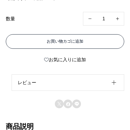
プ
数量
ラ
メ
お買い物カゴに追加
タ
ル
お気に入りに追加
ソ
リ
ッ
レビュー
ド
レビュー投稿には、会員登録が必要です。
タ



会員登録する
イ
プ
商品説明
オ