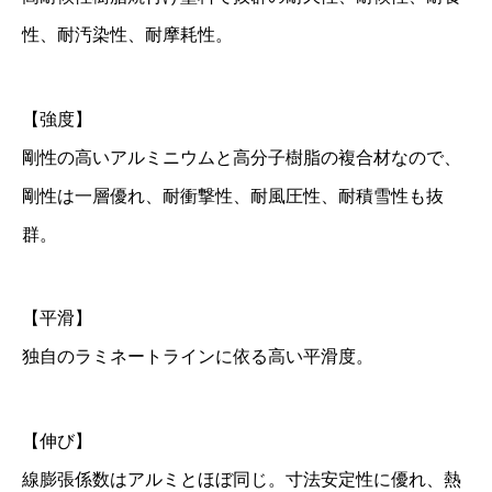
1
性、耐汚染性、耐摩耗性。
0
0
【強度】
0
剛性の高いアルミニウムと高分子樹脂の複合材なので、
×
剛性は一層優れ、耐衝撃性、耐風圧性、耐積雪性も抜
2
群。
0
0
0
【平滑】
3
独自のラミネートラインに依る高い平滑度。
枚
個
【伸び】
線膨張係数はアルミとほぼ同じ。寸法安定性に優れ、熱