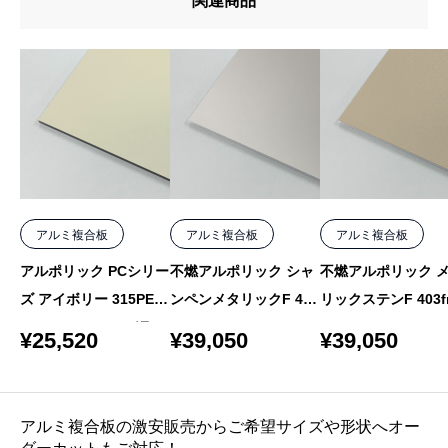
関連商品
アルミ複合板
アルミ複合板
アルミ複合板
アルポリック PCシリー
不燃アルポリック シャ
不燃アルポリック 
ズ アイボリー 315PE 3
ンペンメタリックF 403
リックステンF 403fr
mm 1000×2000 バラ
fr MF-5 4mm 1000×20
F-9 4mm 1000×205
¥
25,520
¥
39,050
¥
39,050
50 バラ
バラ
アルミ複合板の激安販売からご希望サイズや形状へオー