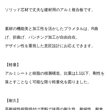
フ
ソリッド芯材で丈夫な建材用のアルミ複合板です。
ホ
ワ
素材の機能美と加工性を活かしたプラメタルは、R曲
イ
げ、折曲げ、パンチング加工が自由自在。
ト
P
デザイン性を重視した意匠設計にお応えできます。
A
-
【軽量】
0
アルミシートと樹脂の積層構造。比重は1.1以下、剛性を
1
落とすことなく可能な限り軽量化を図りました。
9
3
m
【耐久】
m
高耐候性樹脂焼付け塗料で抜群の耐久性、耐候性、耐食