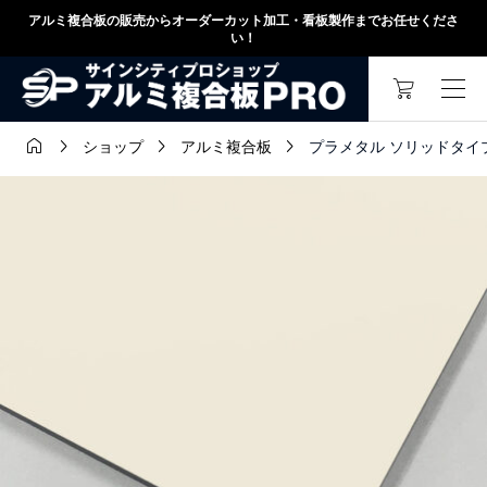
アルミ複合板の販売からオーダーカット加工・看板製作までお任せくださ
い！




プラメタル ソリッドタイプ オフ
ショップ
アルミ複合板