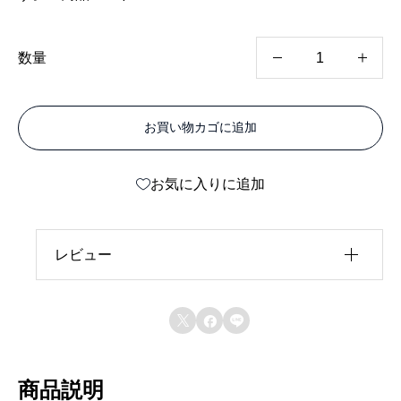
タ
数量
キ
メ
お買い物カゴに追加
タ
ル
お気に入りに追加
L
両
面
レビュー
ホ
レビュー投稿には、会員登録が必要です。
ワ



会員登録する
イ
ト
商品説明
ツ