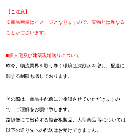
ヤ
【ご注意】
有
※商品画像はイメージとなりますので、実物とは異なる
7
ことがございます。
7
2
L
■個人宅及び建築現場送りについて
3
昨今、物流業界を取り巻く環境は深刻さを増し、配送に
m
関する制限も増しております。
m
1
その際は、商品手配前にご相談させていただきますの
0
で、ご理解をお願い致します。
0
路線便にて出荷する複合板製品、大型商品 等については
0
以下の送り先への配送はお受けできません。
×