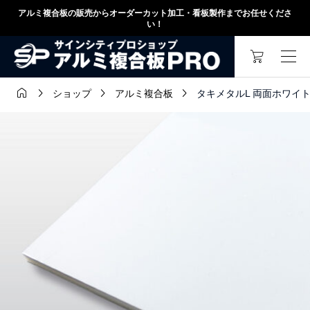
アルミ複合板の販売からオーダーカット加工・看板製作までお任せくださ
い！




タキメタルL 両面ホワイトツヤ有
ショップ
アルミ複合板