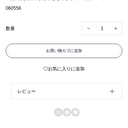
060556
ソ
数量
レ
イ
お買い物カゴに追加
タ
ブ
お気に入りに追加
ロ
ン
ズ
レビュー
F
レビュー投稿には、会員登録が必要です。
S



会員登録する
W
-