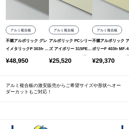
会
員
様
アルミ複合板
アルミ複合板
アルミ複合板
限
不燃アルポリック グレ
アルポリック PCシリー
不燃アルポリック 
定
イメタリックP 303fr M
ズ アイボリー 315PE 3
ボリーF 403fr MF-4
】
-6 3mm 1220×2440 バ
mm 1000×2000 バラ
mm 1000×1550 バ
¥
48,950
¥
25,520
¥
29,370
個
ラ
アルミ複合板の激安販売からご希望サイズや形状へオー
ダーカットもご対応！