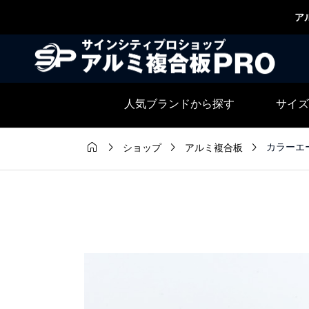
ア
人気ブランドから探す
サイズ




カラーエース
ショップ
アルミ複合板