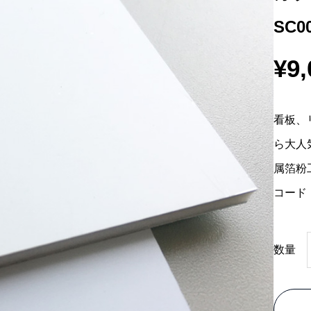
SC0
¥
9,
看板、
ら大人
属箔粉
コード：
数量