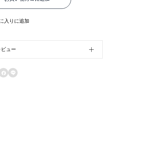
ー
ス
に入りに追加
片
面
レビュー
ツ
ヤ
ホ
レビュー投稿には、会員登録が必要で


ワ
す。
会員登録する
イ
ト
S
C
0
0