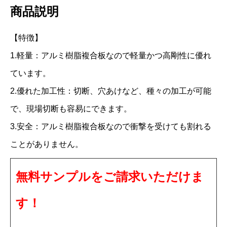
商品説明
C
2
【特徴】
4
1.軽量：アルミ樹脂複合板なので軽量かつ高剛性に優れ
0
ています。
F
2.優れた加工性：切断、穴あけなど、種々の加工が可能
F
で、現場切断も容易にできます。
3
3.安全：アルミ樹脂複合板なので衝撃を受けても割れる
m
m
ことがありません。
1
無料サンプルをご請求いただけま
2
1
す！
0
×