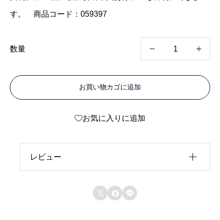
す。 商品コード：059397
カ
数量
ラ
ー
お買い物カゴに追加
エ
ー
お気に入りに追加
ス
両
面
レビュー
P
レビュー投稿には、会員登録が必要です。
ス



会員登録する
テ
ン