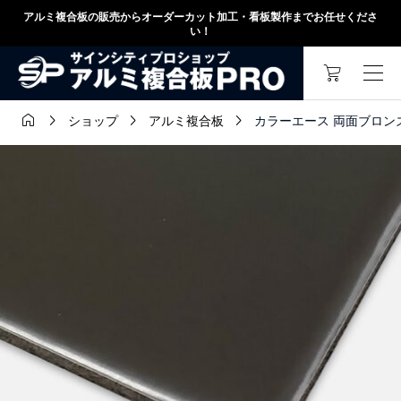
アルミ複合板の販売からオーダーカット加工・看板製作までお任せくださ
い！




カラーエース 両面ブロンズ C2
ショップ
アルミ複合板