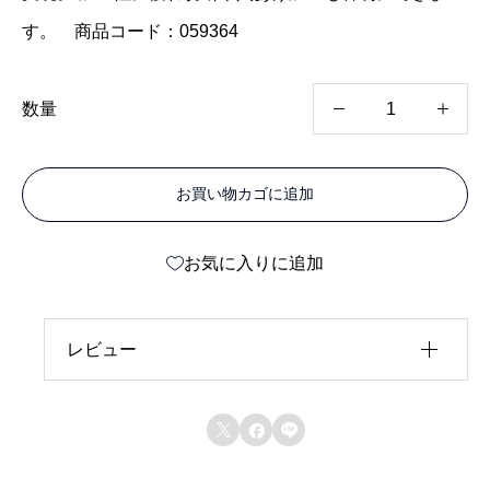
す。 商品コード：059364
カ
数量
ラ
ー
お買い物カゴに追加
エ
ー
お気に入りに追加
ス
両
面
レビュー
ブ
レビュー投稿には、会員登録が必要です。
ロ



会員登録する
ン
ズ