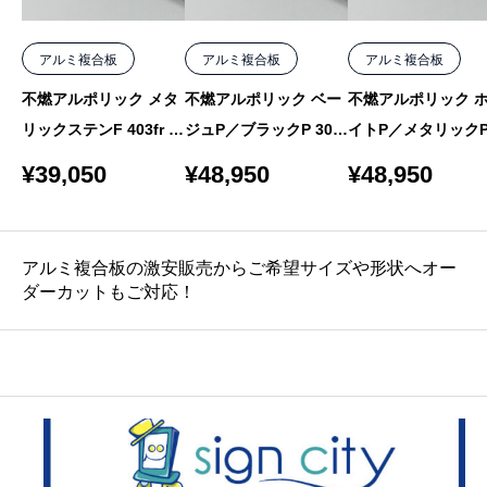
アルミ複合板
アルミ複合板
アルミ複合板
不燃アルポリック メタ
不燃アルポリック ベー
不燃アルポリック 
リックステンF 403fr M
ジュP／ブラックP 303f
イトP／メタリックP 
F-9 4mm 1000×2050
r R-4 3mm 1220×2440
3fr R-2 3mm 1220×
¥
39,050
¥
48,950
¥
48,950
バラ
バラ
0 バラ
アルミ複合板の激安販売からご希望サイズや形状へオー
ダーカットもご対応！