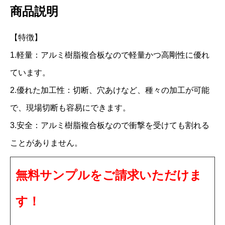
商品説明
C
2
【特徴】
0
1.軽量：アルミ樹脂複合板なので軽量かつ高剛性に優れ
3
ています。
F
2.優れた加工性：切断、穴あけなど、種々の加工が可能
F
で、現場切断も容易にできます。
3
3.安全：アルミ樹脂複合板なので衝撃を受けても割れる
m
m
ことがありません。
1
無料サンプルをご請求いただけま
2
1
す！
0
×