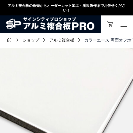
アルミ複合板の販売からオーダーカット加工・看板製作までお任せくださ
い！




カラーエース 両面オフホワイト 
ショップ
アルミ複合板