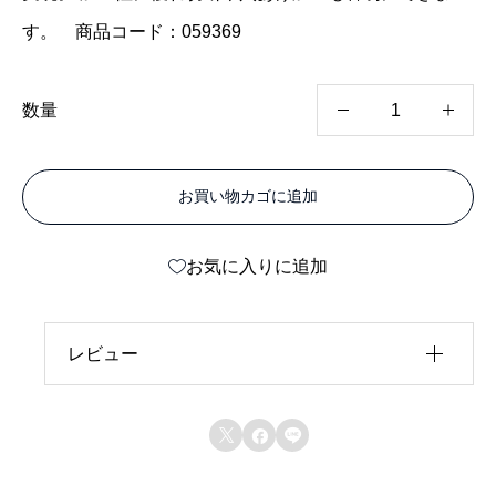
す。 商品コード：059369
カ
数量
ラ
ー
お買い物カゴに追加
エ
ー
お気に入りに追加
ス
両
面
レビュー
オ
レビュー投稿には、会員登録が必要です。
フ



会員登録する
ホ
ワ