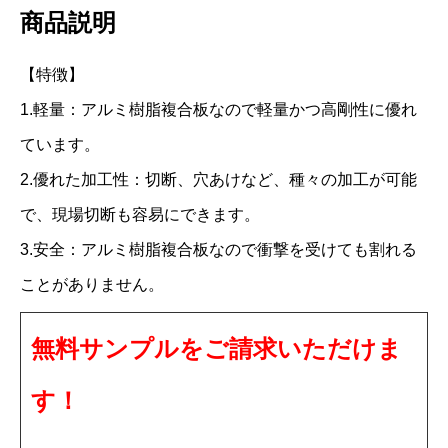
商品説明
イ
ト
【特徴】
C
1.軽量：アルミ樹脂複合板なので軽量かつ高剛性に優れ
2
ています。
1
2.優れた加工性：切断、穴あけなど、種々の加工が可能
5
で、現場切断も容易にできます。
F
3.安全：アルミ樹脂複合板なので衝撃を受けても割れる
F
3
ことがありません。
m
無料サンプルをご請求いただけま
m
9
す！
1
0