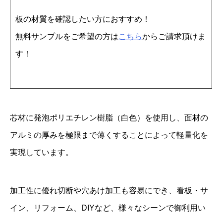
1
板の材質を確認したい方におすすめ！
2
無料サンプルをご希望の方は
こちら
からご請求頂けま
2
す！
0
×
3
0
芯材に発泡ポリエチレン樹脂（白色）を使用し、面材の
0
アルミの厚みを極限まで薄くすることによって軽量化を
0
実現しています。
バ
ラ
個
加工性に優れ切断や穴あけ加工も容易にでき、看板・サ
イン、リフォーム、DIYなど、様々なシーンで御利用い