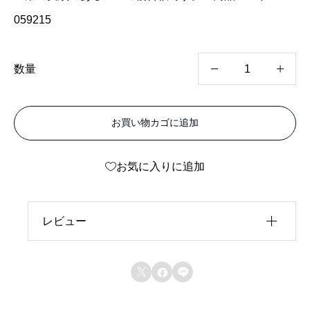
059215
カ
数量
ラ
ー
お買い物カゴに追加
エ
ー
お気に入りに追加
ス
ホ
ワ
レビュー
イ
レビュー投稿には、会員登録が必要です。
ト



会員登録する
リ
バ