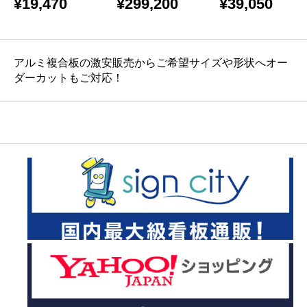
¥
19,470
¥
299,200
¥
39,050
バラ
50 10枚
バラ
アルミ複合板の激安販売からご希望サイズや形状へオー
ダーカットもご対応！