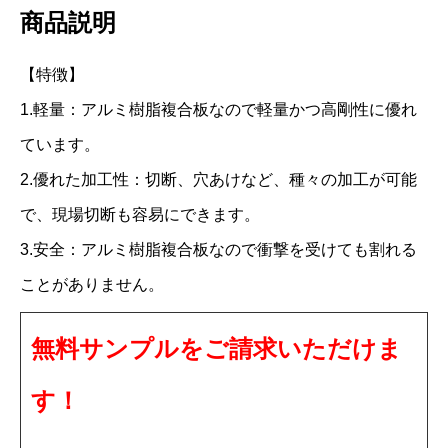
商品説明
ー
シ
【特徴】
ブ
1.軽量：アルミ樹脂複合板なので軽量かつ高剛性に優れ
ル
ています。
C
2.優れた加工性：切断、穴あけなど、種々の加工が可能
R
で、現場切断も容易にできます。
4
3.安全：アルミ樹脂複合板なので衝撃を受けても割れる
0
1
ことがありません。
F
無料サンプルをご請求いただけま
F
3
す！
m
m