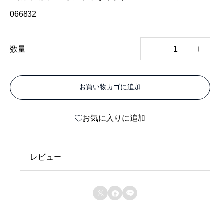
066832
カ
数量
ラ
ー
お買い物カゴに追加
エ
ー
お気に入りに追加
ス
サ
イ
レビュー
ン
レビュー投稿には、会員登録が必要です。
&



会員登録する
デ
ィ