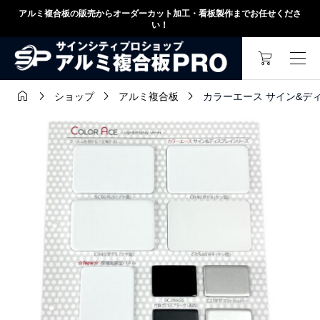
アルミ複合板の販売からオーダーカット加工・看板製作までお任せくださ
い！




カラーエース サイン&デ
ショップ
アルミ複合板