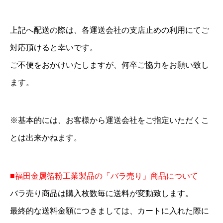
員
様
上記へ配送の際は、各運送会社の支店止めの利用にてご
限
対応頂けると幸いです。
定
ご不便をおかけいたしますが、何卒ご協力をお願い致し
】
ます。
個
※基本的には、お客様から運送会社をご指定いただくこ
とは出来かねます。
■福田金属箔粉工業製品の「バラ売り」商品について
バラ売り商品は購入枚数毎に送料が変動致します。
最終的な送料金額につきましては、カートに入れた際に