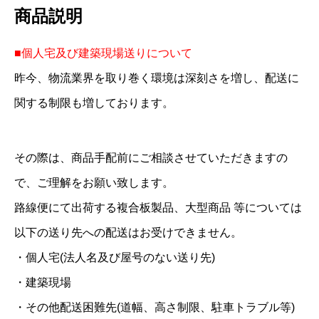
商品説明
ス
プ
■個人宅及び建築現場送りについて
レ
昨今、物流業界を取り巻く環境は深刻さを増し、配送に
イ
関する制限も増しております。
シ
リ
ー
その際は、商品手配前にご相談させていただきますの
ズ
で、ご理解をお願い致します。
色
路線便にて出荷する複合板製品、大型商品 等については
見
以下の送り先への配送はお受けできません。
本
・個人宅(法人名及び屋号のない送り先)
帳
・建築現場
【
・その他配送困難先(道幅、高さ制限、駐車トラブル等)
会