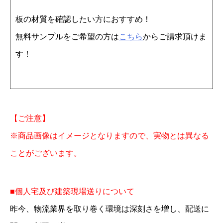
0
板の材質を確認したい方におすすめ！
0
無料サンプルをご希望の方は
こちら
からご請求頂けま
×
す！
2
0
0
0
【ご注意】
5
※商品画像はイメージとなりますので、実物とは異なる
φ
ことがございます。
1
0
P
■個人宅及び建築現場送りについて
6
昨今、物流業界を取り巻く環境は深刻さを増し、配送に
枚