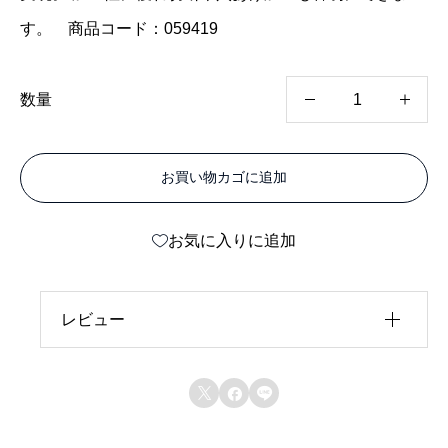
す。 商品コード：059419
カ
数量
ラ
ー
お買い物カゴに追加
エ
ー
お気に入りに追加
ス
パ
ン
レビュー
チ
レビュー投稿には、会員登録が必要です。
ン



会員登録する
グ
P