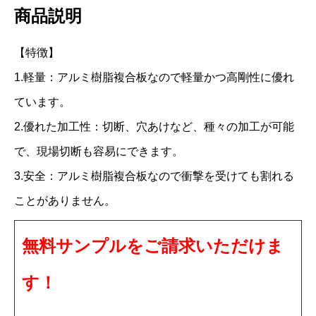
商品説明
ス
テ
【特徴】
ン
1.軽量：アルミ樹脂複合板なので軽量かつ高剛性に優れ
C
ています。
2
2.優れた加工性：切断、穴あけなど、種々の加工が可能
4
で、現場切断も容易にできます。
0
3.安全：アルミ樹脂複合板なので衝撃を受けても割れる
F
F
ことがありません。
3
無料サンプルをご請求いただけま
m
m
す！
1
0