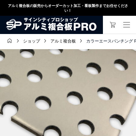
アルミ複合板の販売からオーダーカット加工・看板製作までお任せくださ
い！




カラーエースパンチング Pステン
ショップ
アルミ複合板