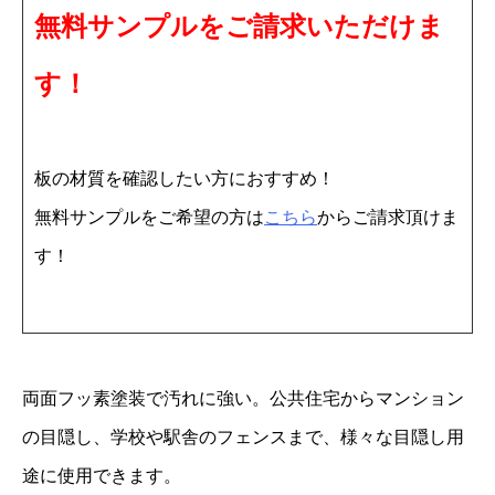
無料サンプルをご請求いただけま
8
1
す！
0
×
1
板の材質を確認したい方におすすめ！
6
無料サンプルをご希望の方は
こちら
からご請求頂けま
2
す！
0
1
0
枚
両面フッ素塗装で汚れに強い。公共住宅からマンション
個
の目隠し、学校や駅舎のフェンスまで、様々な目隠し用
途に使用できます。