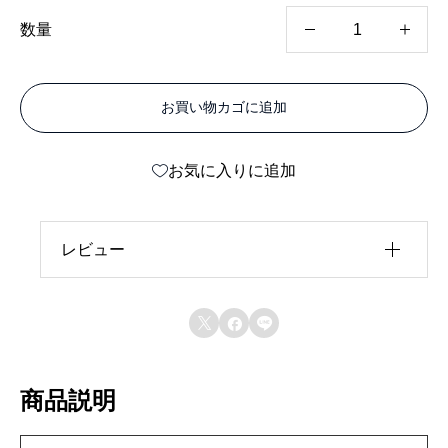
ア
数量
ル
リ
お買い物カゴに追加
ー
ダ
お気に入りに追加
ー
T
ブ
レビュー
ラ
レビュー投稿には、会員登録が必要です。
ウ



会員登録する
ン
3
商品説明
m
m