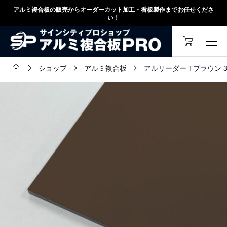
アルミ複合板の販売からオーダーカット加工・看板製作までお任せくださ
い！




アルリーダー Tブラウン 3mm
ショップ
アルミ複合板