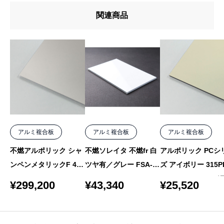
関連商品
アルミ複合板
アルミ複合板
アルミ複合板
不燃アルポリック シャ
不燃ソレイタ 不燃fr 白
アルポリック PCシ
ンペンメタリックF 403
ツヤ有／グレー FSA-3
ズ アイボリー 315PE
fr MF-5 4mm 1000×15
13fr 3mm 1000×2000 2
mm 1000×2000 バ
¥
299,200
¥
43,340
¥
25,520
50 10枚
枚