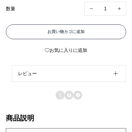
ア
数量
ル
リ
お買い物カゴに追加
ー
ダ
お気に入りに追加
ー
T
ス
レビュー
テ
レビュー投稿には、会員登録が必要です。
ン



会員登録する
3
m
商品説明
m
9