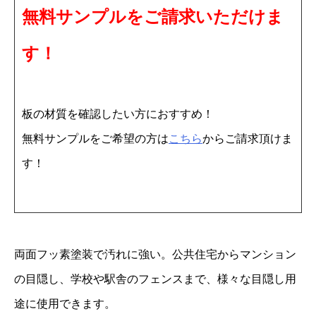
無料サンプルをご請求いただけま
1
0
す！
×
1
8
板の材質を確認したい方におすすめ！
2
無料サンプルをご希望の方は
こちら
からご請求頂けま
0
す！
1
0
枚
個
両面フッ素塗装で汚れに強い。公共住宅からマンション
の目隠し、学校や駅舎のフェンスまで、様々な目隠し用
途に使用できます。