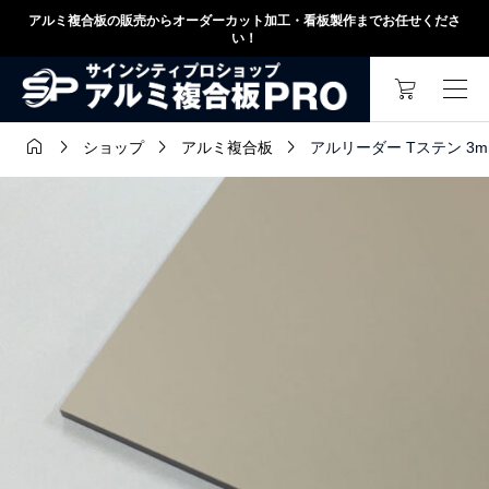
アルミ複合板の販売からオーダーカット加工・看板製作までお任せくださ
い！




アルリーダー Tステン 3mm 
ショップ
アルミ複合板