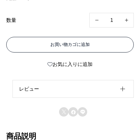
ア
数量
ル
ポ
お買い物カゴに追加
リ
ッ
お気に入りに追加
ク
P
C
レビュー
シ
レビュー投稿には、会員登録が必要です。
リ



会員登録する
ー
ズ
商品説明
ホ