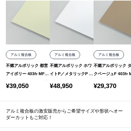
アルミ複合板
アルミ複合板
アルミ複合板
不燃アルポリック 都営
不燃アルポリック ホワ
不燃アルポリック 
アイボリー 403fr MF-7
イトP／メタリックP 30
クベージュF 403fr 
F 4mm 1000×2050 バ
3fr R-2 3mm 1220×244
3 4mm 1000×1550
¥
39,050
¥
48,950
¥
29,370
ラ
0 バラ
ラ
アルミ複合板の激安販売からご希望サイズや形状へオー
ダーカットもご対応！