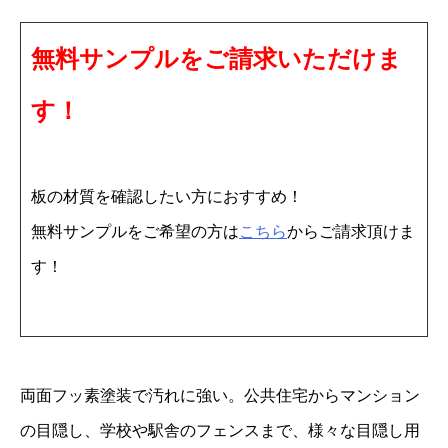
ワ
無料サンプルをご請求いただけま
イ
ト
す！
3
1
5
板の材質を確認したい方におすすめ！
P
無料サンプルをご希望の方は
こちら
からご請求頂けま
E
す！
3
m
m
1
両面フッ素塗装で汚れに強い。公共住宅からマンション
0
の目隠し、学校や駅舎のフェンスまで、様々な目隠し用
0