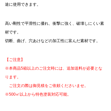
途に使用できます。
0
×
2
高い剛性で平滑性に優れ、衝撃に強く、破壊しにくい素
0
材です。
0
切断、曲げ、穴あけなどの加工性に富んだ素材です。
0
1
【ご注意】
0
※本商品5箱以上のご注文時には、追加送料が必要とな
枚
ります。
個
ご注文の際は御見積をご依頼くださいませ。
※500㎡以上から特色塗装対応可能。