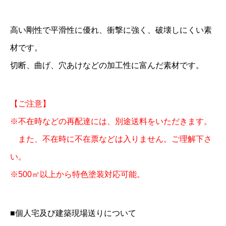
m
1
高い剛性で平滑性に優れ、衝撃に強く、破壊しにくい素
0
材です。
0
切断、曲げ、穴あけなどの加工性に富んだ素材です。
0
×
【ご注意】
1
※不在時などの再配達には、別途送料をいただきます。
5
また、不在時に不在票などは入りません。ご理解下さ
5
0
い。
バ
※500㎡以上から特色塗装対応可能。
ラ
個
■個人宅及び建築現場送りについて