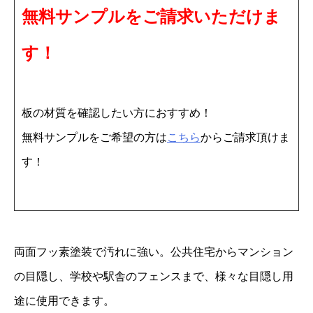
無料サンプルをご請求いただけま
テ
ン
す！
4
0
3
板の材質を確認したい方におすすめ！
f
無料サンプルをご希望の方は
こちら
からご請求頂けま
r
す！
M
F
-
9
両面フッ素塗装で汚れに強い。公共住宅からマンション
F
の目隠し、学校や駅舎のフェンスまで、様々な目隠し用
4
途に使用できます。
m