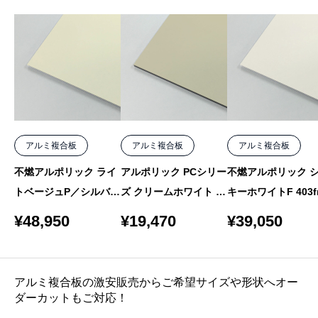
アルミ複合板
アルミ複合板
アルミ複合板
不燃アルポリック ライ
アルポリック PCシリー
不燃アルポリック 
トベージュP／シルバー
ズ クリームホワイト 21
キーホワイトF 403fr
P 303fr R-3 3mm 1220
5PE 2mm 1000×2000
F-1 4mm 1000×205
¥
48,950
¥
19,470
¥
39,050
×2440 バラ
バラ
バラ
アルミ複合板の激安販売からご希望サイズや形状へオー
ダーカットもご対応！