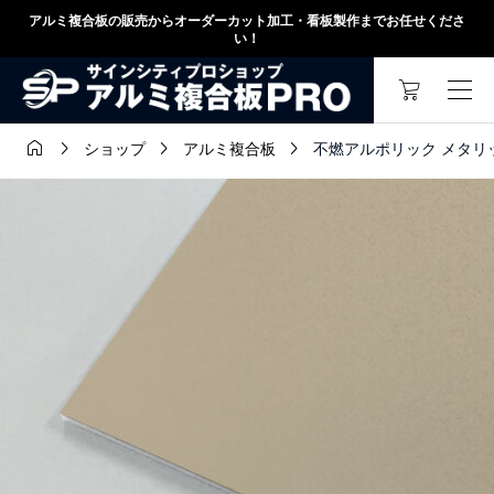
アルミ複合板の販売からオーダーカット加工・看板製作までお任せくださ
い！




不燃アルポリック メタリックステ
ショップ
アルミ複合板