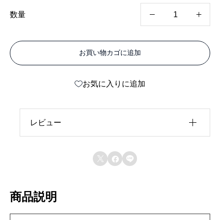
不
数量
燃
ア
お買い物カゴに追加
ル
ポ
お気に入りに追加
リ
ッ
ク
レビュー
メ
レビュー投稿には、会員登録が必要です。
タ



会員登録する
リ
ッ
商品説明
ク
ス