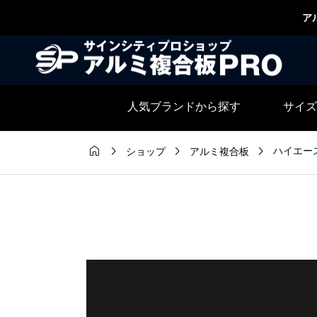
ア
人気ブランドから探す
サイズ




ハイエースバ
ショップ
アルミ複合板