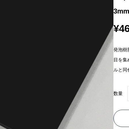
3mm
¥
46
発泡樹
目を集
ルと同
数量