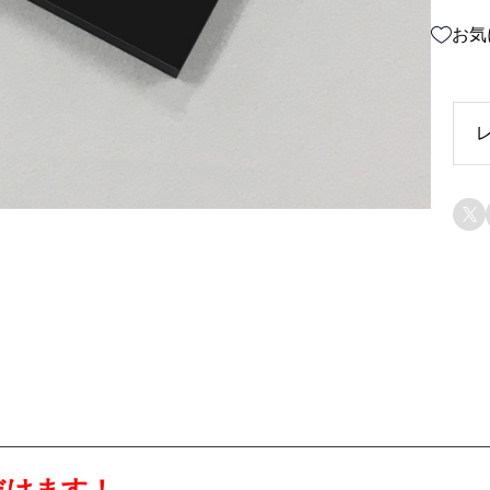
お気

だけます！