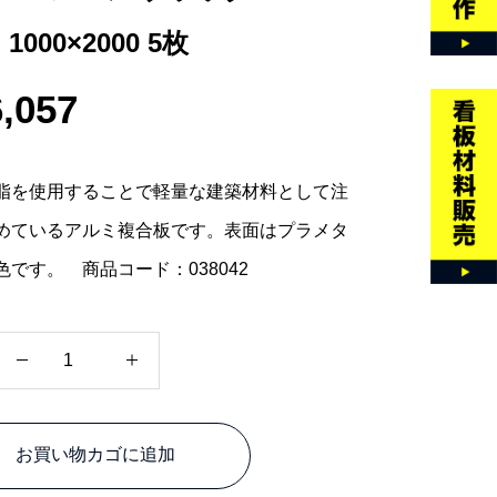
 1000×2000 5枚
,057
脂を使用することで軽量な建築材料として注
めているアルミ複合板です。表面はプラメタ
色です。 商品コード：038042
ハ
イ
エ
お買い物カゴに追加
ー
ス