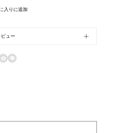
バ
に入りに追加
ン
ブ
レビュー
ラ
ッ
ク
レビュー投稿には、会員登録が必要で


H
す。
会員登録する
A
-
0
7
3
m
m