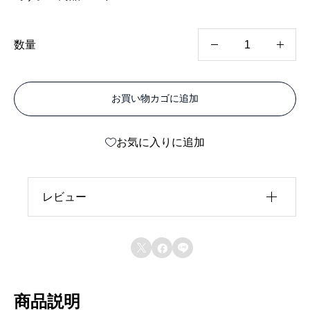
ハ
数量
イ
エ
お買い物カゴに追加
ー
ス
お気に入りに追加
バ
ン
ス
レビュー
テ
レビュー投稿には、会員登録が必要です。
ン



会員登録する
H
A
商品説明
-