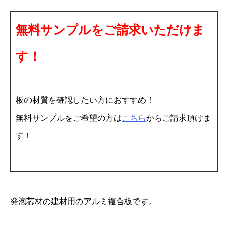
0
無料サンプルをご請求いただけま
1
5
す！
3
m
m
板の材質を確認したい方におすすめ！
9
無料サンプルをご希望の方は
こちら
からご請求頂けま
1
す！
0
×
1
8
発泡芯材の建材用のアルミ複合板です。
2
0