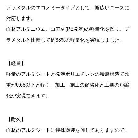
プラメタルのエコノミータイプとして、幅広いニーズに
1
0
対応します。
枚
面材アルミニウム、コア材(PE発泡)の軽量化を図り、プ
個
ラメタルと比較して約38%の軽量化を実現しました。
【軽量】
軽量のアルミシートと発泡ポリエチレンの積層構造で比
重が0.68以下と軽く、加工、施工の簡略化と工期の短縮
化が実現できます。
【耐久】
面材のアルミシートに特殊塗装を施してありますので、