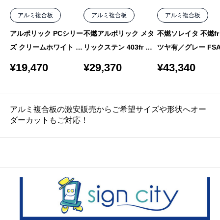
アルミ複合板
アルミ複合板
アルミ複合板
アルポリック PCシリー
不燃アルポリック メタ
不燃ソレイタ 不燃fr
ズ クリームホワイト 21
リックステン 403fr MF
ツヤ有／グレー FSA
5PE 2mm 1000×2000
-9F 4mm 1000×1550
13fr 3mm 1000×200
¥
19,470
¥
29,370
¥
43,340
バラ
バラ
枚
アルミ複合板の激安販売からご希望サイズや形状へオー
ダーカットもご対応！