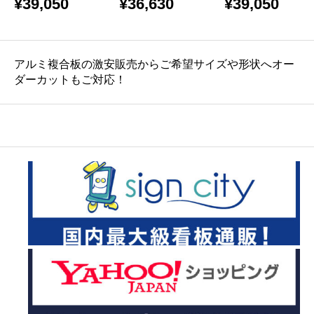
¥
39,050
¥
36,630
¥
39,050
ラ
バラ
アルミ複合板の激安販売からご希望サイズや形状へオー
ダーカットもご対応！