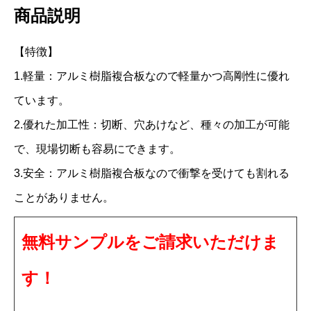
商品説明
イ
ト
【特徴】
S
1.軽量：アルミ樹脂複合板なので軽量かつ高剛性に優れ
C
ています。
0
2.優れた加工性：切断、穴あけなど、種々の加工が可能
0
で、現場切断も容易にできます。
1
3.安全：アルミ樹脂複合板なので衝撃を受けても割れる
G
S
ことがありません。
3
無料サンプルをご請求いただけま
m
m
す！
1
2