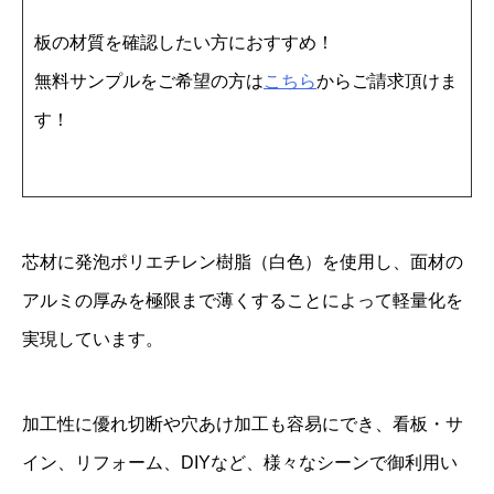
2
板の材質を確認したい方におすすめ！
0
無料サンプルをご希望の方は
こちら
からご請求頂けま
×
す！
3
0
0
0
芯材に発泡ポリエチレン樹脂（白色）を使用し、面材の
3
アルミの厚みを極限まで薄くすることによって軽量化を
枚
実現しています。
個
加工性に優れ切断や穴あけ加工も容易にでき、看板・サ
イン、リフォーム、DIYなど、様々なシーンで御利用い