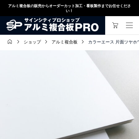
アルミ複合板の販売からオーダーカット加工・看板製作までお任せくださ
い！




カラーエース 片面ツヤホワイト 
ショップ
アルミ複合板