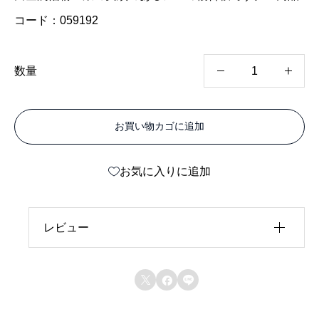
コード：059192
カ
数量
ラ
ー
お買い物カゴに追加
エ
ー
お気に入りに追加
ス
片
面
レビュー
ツ
レビュー投稿には、会員登録が必要です。
ヤ



会員登録する
ホ
ワ