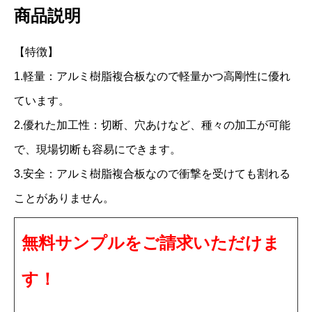
商品説明
ロ
ン
【特徴】
ズ
1.軽量：アルミ樹脂複合板なので軽量かつ高剛性に優れ
C
ています。
2
2.優れた加工性：切断、穴あけなど、種々の加工が可能
0
で、現場切断も容易にできます。
4
3.安全：アルミ樹脂複合板なので衝撃を受けても割れる
F
F
ことがありません。
3
無料サンプルをご請求いただけま
m
m
す！
9
1