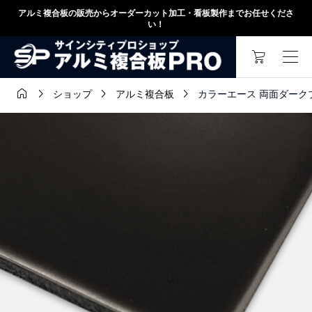
アルミ複合板の販売からオーダーカット加工・看板製作までお任せくださ
い！




カラーエース 両面ダークブロンズ
ショップ
アルミ複合板