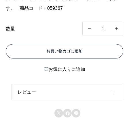
す。 商品コード：059367
カ
数量
ラ
ー
お買い物カゴに追加
エ
ー
お気に入りに追加
ス
両
面
レビュー
ダ
レビュー投稿には、会員登録が必要です。
ー



会員登録する
ク
ブ