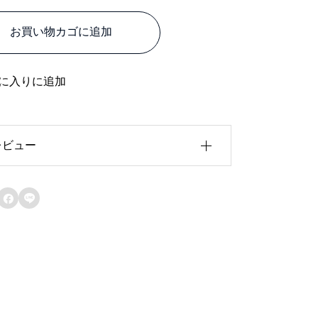
ア
お買い物カゴに追加
ル
ポ
リ
に入りに追加
ッ
ク
レビュー
シ
ャ
ン
レビュー投稿には、会員登録が必要で


ペ
す。
会員登録する
ン
メ
タ
リ