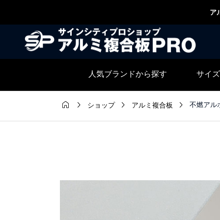
ア
人気ブランドから探す
サイズ




不燃アルポ
ショップ
アルミ複合板