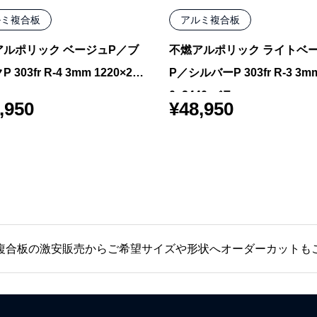
ルミ複合板
アルミ複合板
アルポリック ベージュP／ブ
不燃アルポリック ライトベ
 303fr R-4 3mm 1220×244
P／シルバーP 303fr R-3 3mm
ラ
0×2440 バラ
,950
¥
48,950
複合板の激安販売からご希望サイズや形状へオーダーカットも