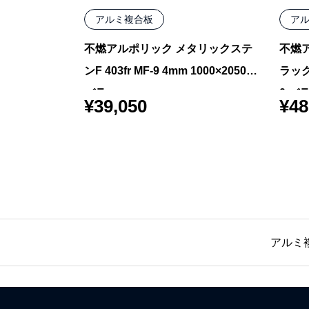
アルミ複合板
ア
ークベージュ
不燃アルポリック メタリックステ
不燃
000×1550 バ
ンF 403fr MF-9 4mm 1000×2050
ラックP
バラ
0 バ
¥
39,050
¥
48
アルミ