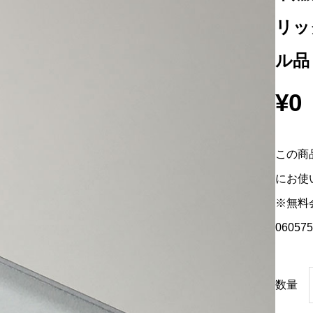
リック
ル品
¥
0
この商
にお使
※無料
060575
数量