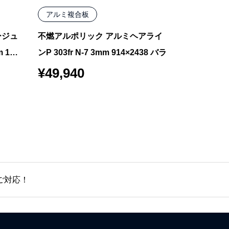
アルミ複合板
アルミ複合
ージュ
不燃アルポリック アルミヘアライ
不燃ソレイタ
 122
ンP 303fr N-7 3mm 914×2438 バラ
レー FSA-313
枚
¥
49,940
¥
65,010
ご対応！