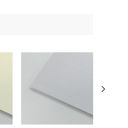
m
サ
ン
プ
ル
品
【
会
員

様
限
定
】
個